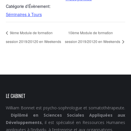
Catégorie d’Évènement:
Séminaires à Tours
9ème Module de formation
10ème Module de formation
session 2019/20120 en Weekends
session 2019/20120 en Weekends
LE CABINET
William Bonnet est psycho-sophrologue et somatothérapeute.
Diplômé en Sciences Sociales Appliquées aux
Développements
, il est spécialisé en Ressources Humaines
appliquées à l’individu, à l’entreprise et aux organisations.