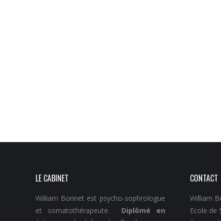
LE CABINET
CONTACT
William Bonnet est psycho-sophrologue
William B
et somatothérapeute.
Diplômé en
Ecole de 