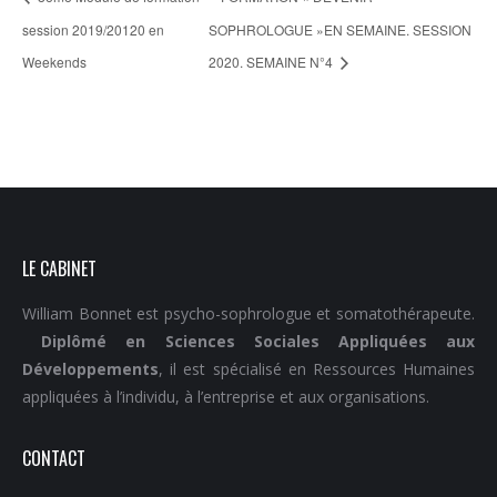
session 2019/20120 en
SOPHROLOGUE »EN SEMAINE. SESSION
Weekends
2020. SEMAINE N°4
LE CABINET
William Bonnet est psycho-sophrologue et somatothérapeute.
Diplômé en Sciences Sociales Appliquées aux
Développements
, il est spécialisé en Ressources Humaines
appliquées à l’individu, à l’entreprise et aux organisations.
CONTACT