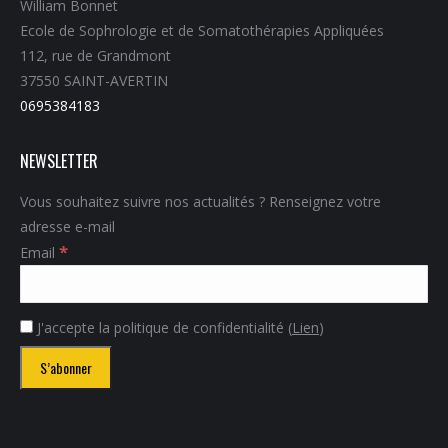
William Bonnet
Ecole de Sophrologie et de Somatothérapies Appliquées
112, rue de Grandmont
37550 SAINT-AVERTIN
0695384183
NEWSLETTER
Vous souhaitez suivre nos actualités ? Renseignez votre
adresse e-mail
*
Email
J'accepte la politique de confidentialité (
Lien
)