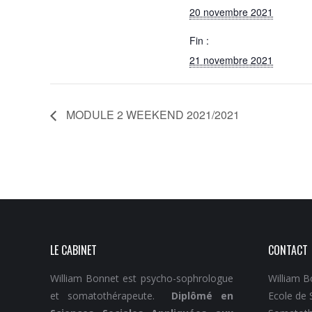
20 novembre 2021
Fin :
21 novembre 2021
MODULE 2 WEEKEND 2021/2021
LE CABINET
CONTACT
William Bonnet est psycho-sophrologue
William B
et somatothérapeute.
Diplômé en
Ecole de 