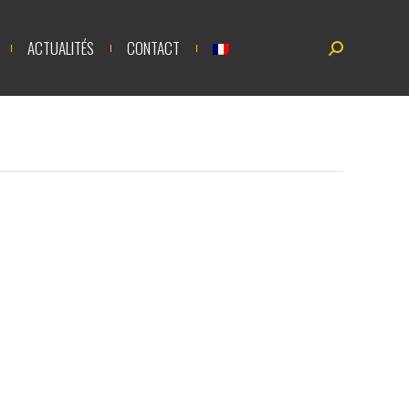
UALITÉS
CONTACT
Recherche
ACTUALITÉS
CONTACT
Recherche
:
: