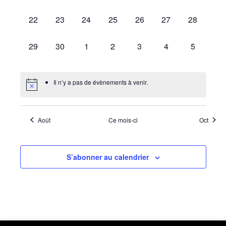
Évènemen
évènement,
évènement,
évènement,
évènement,
évènement,
évènement,
évènement
0
0
0
0
0
0
0
22
23
24
25
26
27
28
évènement,
évènement,
évènement,
évènement,
évènement,
évènement,
évènement
0
0
0
0
0
0
0
29
30
1
2
3
4
5
évènement,
évènement,
évènement,
évènement,
évènement,
évènement,
évènemen
Il n’y a pas de évènements à venir.
Août
Ce mois-ci
Oct
S’abonner au calendrier