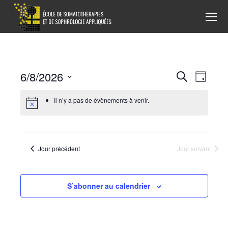
Recherche
:
Recherch
6/8/2026
Navigat
Recherche
Jour
de
Sélectionnez
et
Il n’y a pas de évènements à venir.
vues
une
navigatio
date.
Évènem
de
Jour précédent
Jour suivant
vues
Évènemen
S’abonner au calendrier